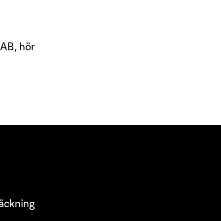
BAB, hör
täckning