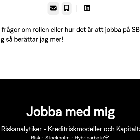
E-post
Telefon
 frågor om rollen eller hur det är att jobba på S
g så berättar jag mer!
Jobba med mig
 Riskanalytiker - Kreditriskmodeller och Kapital
Risk
·
Stockholm
·
Hybridarbete