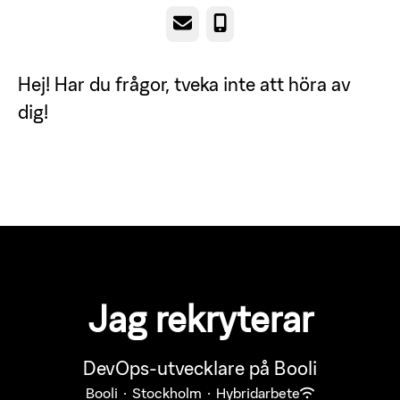
E-post
Telefon
Hej! Har du frågor, tveka inte att höra av
dig!
Jag rekryterar
DevOps-utvecklare på Booli
Booli
·
Stockholm
·
Hybridarbete